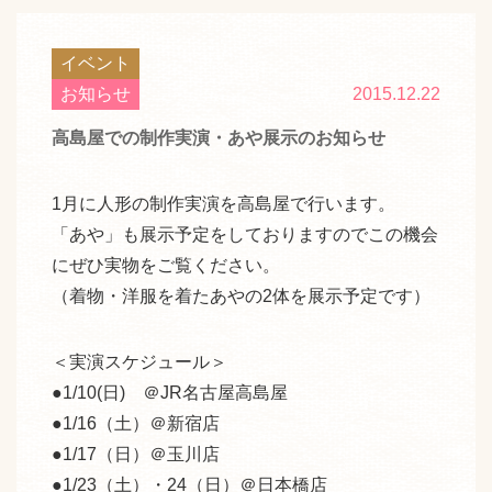
n
a
イベント
v
お知らせ
2015.12.22
i
高島屋での制作実演・あや展示のお知らせ
g
a
t
1月に人形の制作実演を高島屋で行います。
i
「あや」も展示予定をしておりますのでこの機会
o
にぜひ実物をご覧ください。
n
（着物・洋服を着たあやの2体を展示予定です）
＜実演スケジュール＞
●1/10(日) ＠JR名古屋高島屋
●1/16（土）＠新宿店
●1/17（日）＠玉川店
●1/23（土）・24（日）＠日本橋店