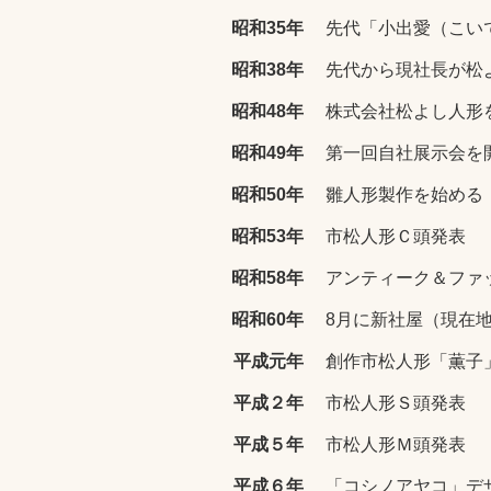
昭和35年
先代「小出愛（こい
昭和38年
先代から現社長が松
昭和48年
株式会社松よし人形
昭和49年
第一回自社展示会を
昭和50年
雛人形製作を始める
昭和53年
市松人形Ｃ頭発表
昭和58年
アンティーク＆ファ
昭和60年
8月に新社屋（現在
平成元年
創作市松人形「薫子
平成２年
市松人形Ｓ頭発表
平成５年
市松人形Ｍ頭発表
平成６年
「コシノアヤコ」デ