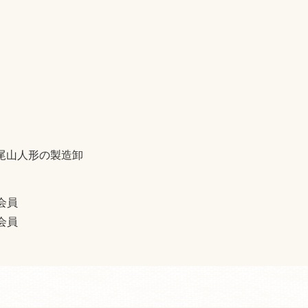
尾山人形の製造卸
会員
会員