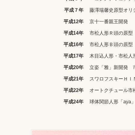
平成７年
藤澤瑞馨史原型オリ
平成12年
京十一番親王開発
平成14年
市松人形Ｒ頭の原型
平成16年
市松人形Ｂ頭の原型
平成17年
木目込人形・市松人
平成20年
立姿「雅」新開発 
平成21年
スワロフスキーＨＩＮ
平成22年
オートクチュール市
平成24年
球体関節人形「aya