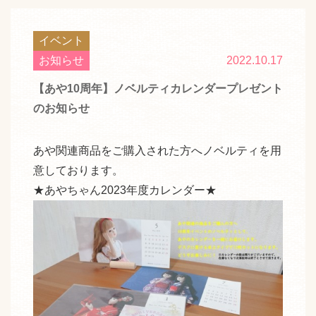
n
a
イベント
v
お知らせ
2022.10.17
i
【あや10周年】ノベルティカレンダープレゼント
g
のお知らせ
a
t
i
あや関連商品をご購入された方へノベルティを用
o
意しております。
n
★あやちゃん2023年度カレンダー★