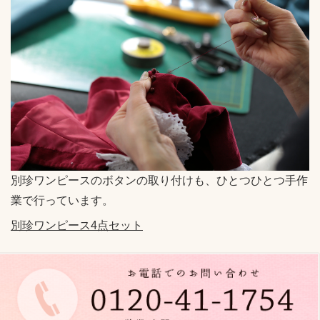
n
a
v
i
g
a
t
i
o
別珍ワンピースのボタンの取り付けも、ひとつひとつ手作
n
業で行っています。
別珍ワンピース4点セット