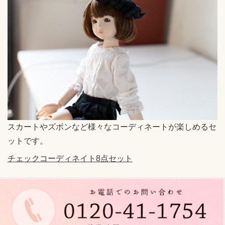
n
a
v
i
g
a
t
i
o
スカートやズボンなど様々なコーディネートが楽しめるセ
n
ットです。
チェックコーディネイト8点セット