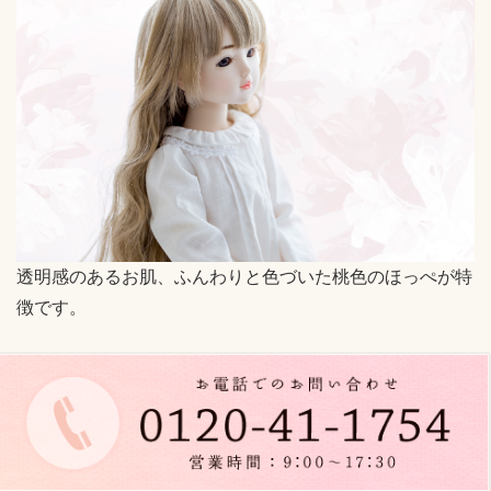
n
a
v
i
g
a
t
i
o
透明感のあるお肌、ふんわりと色づいた桃色のほっぺが特
n
徴です。