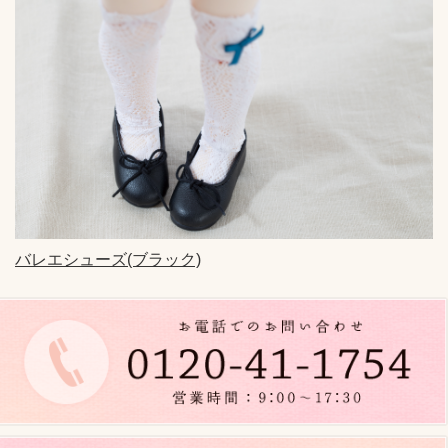
n
a
v
i
g
a
t
i
o
バレエシューズ(ブラック)
n